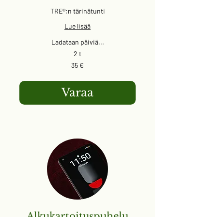
TRE®:n tärinätunti
Lue lisää
Ladataan päiviä...
2 t
35
35 €
euroa
Varaa
Alkukartoituspuhelu