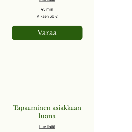
45 min
Alkaen
Alkaen 30 €
30
euroa
Varaa
Tapaaminen asiakkaan
luona
Lue lisää