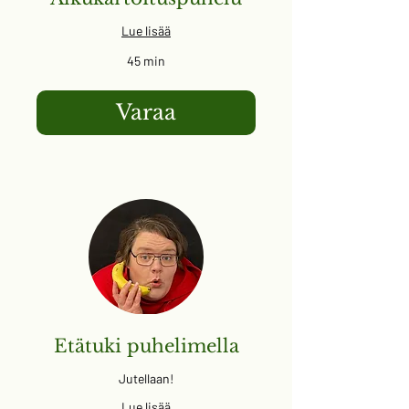
Lue lisää
45 min
Varaa
Etätuki puhelimella
Jutellaan!
Lue lisää