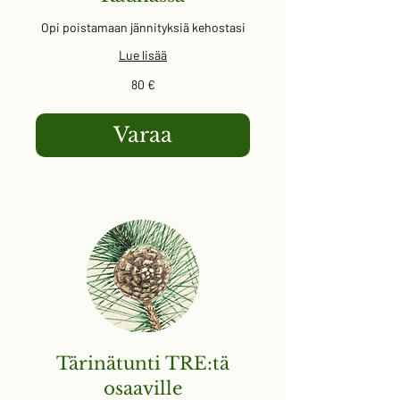
Opi poistamaan jännityksiä kehostasi
Lue lisää
80
80 €
euroa
Varaa
Tärinätunti TRE:tä
osaaville