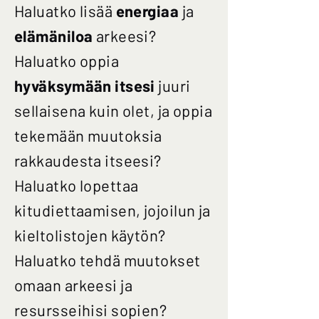
Haluatko lisää
energiaa
ja
elämäniloa
arkeesi?
Haluatko oppia
hyväksymään itsesi
juuri
sellaisena kuin olet, ja oppia
tekemään muutoksia
rakkaudesta itseesi?
Haluatko lopettaa
kitudiettaamisen, jojoilun ja
kieltolistojen käytön?
Haluatko tehdä muutokset
omaan arkeesi ja
resursseihisi sopien?