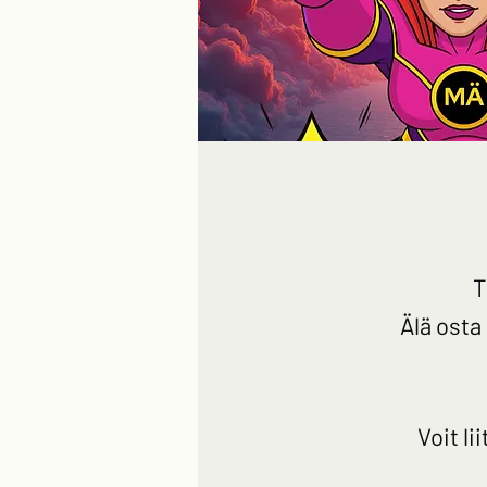
T
Älä osta
Voit l