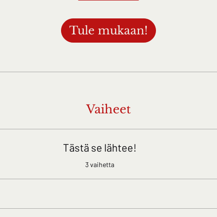
Tule mukaan!
Vaiheet
Tästä se lähtee!
.
3 vaihetta