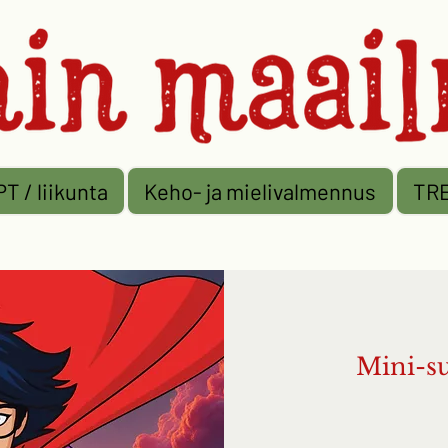
PT / liikunta
Keho- ja mielivalmennus
TR
Mini-s
2 p