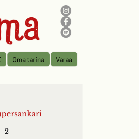
E
Oma tarina
Varaa
upersankari
äivää
2