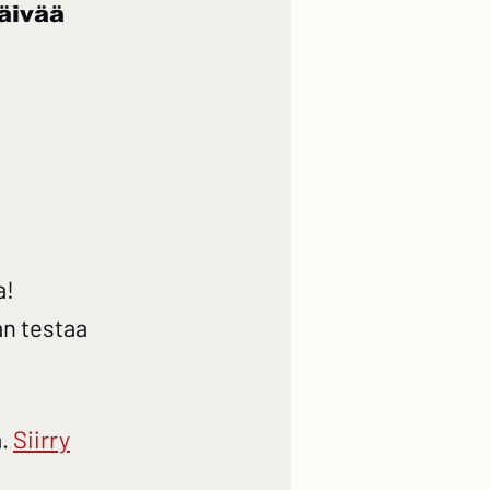
äivää
a!
an testaa
.
Siirry