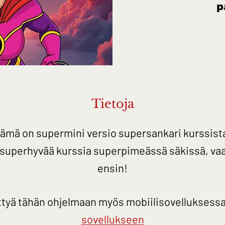
p
Tietoja
ämä on supermini versio supersankari kurssist
 superhyvää kurssia superpimeässä säkissä, va
ensin!
iittyä tähän ohjelmaan myös mobiilisovelluksessa
sovellukseen